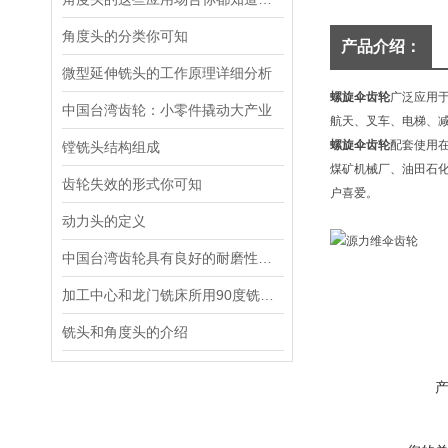
角度头的分类你可知
产品介绍：
微型延伸铣头的工作原理详细分析
螺旋
伞齿轮
广泛应用
中国台湾齿轮：小零件撬动大产业
航天、叉车、电梯、
螺旋伞齿轮
配套使用
镗铣头结构组成
煤矿机械厂、油田石
齿轮失效的形式你可知
户喜爱。
动力头的定义
中国台湾齿轮具有良好的耐磨性和抗疲劳强度
加工中心和龙门铣床所用90度铣头介绍
铣头和角度头的介绍