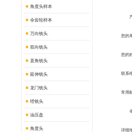
角度头样本
伞齿轮样本
万向铣头
您的
双向铣头
您的
直角铣头
联系
延伸铣头
龙门铣头
常用
镗铣头
油压盘
角度头
详细