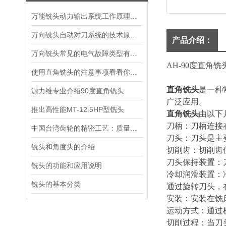
万能铣头动力输出系统工作原理剖析
万向铣头自动对刀系统的技术原理与维护重点
产品介绍：
万向铣头常见的电气故障类型有哪些？
AH-90度直角铣头
使用直角铣头的注意事项看看你都知道吗？
直角铣头
是一种
源力维专业介绍90度直角铣头
广泛应用。
推出高性能MT-12.5HP型铣头
直角铣头
由以下
刀柄：刀柄连接
中国台湾齿轮的精密工艺：质量与创新的结合
刀头：刀头是主
铣头和角度头的介绍
切削齿：切削齿
刀头保持装置：
铣头的功能和应用说明
冷却润滑装置：
铣头的基本分类
通过旋转刀头，
安装：安装在铣
运动方式：通过
切削过程：当刀