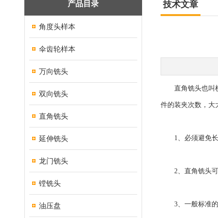
产品目录
技术文章
角度头样本
伞齿轮样本
万向铣头
直角铣头也叫横向
双向铣头
件的装夹次数，大
直角铣头
延伸铣头
1、必须避免长久
龙门铣头
2、直角铣头可参
镗铣头
3、一般标准的直
油压盘