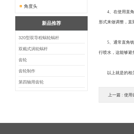
角度头
4、在使用直角铣
形式来做调整，直到
新品推荐
320型双导程蜗轮蜗杆
5、通常直角铣头
双截式涡轮蜗杆
行喷水，这能够避
齿轮
齿轮制作
以上就是的相关知
第四轴用齿轮
上一篇 :
使用