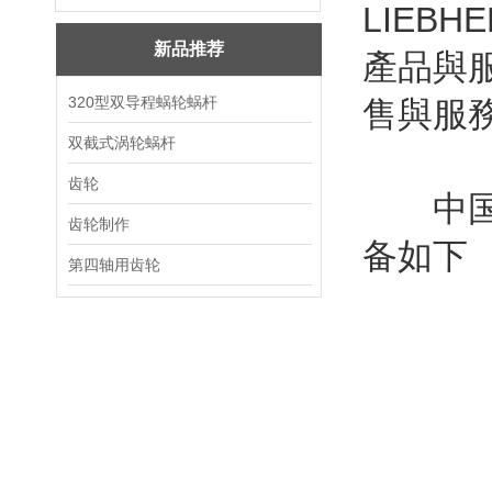
LIEB
新品推荐
產品與
320型双导程蜗轮蜗杆
售與服
双截式涡轮蜗杆
齿轮
中国台
齿轮制作
备如下
第四轴用齿轮