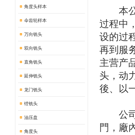
角度头样本
本公司
伞齿轮样本
过程中
设的过
万向铣头
再到服
双向铣头
主营产
直角铣头
头，动
延伸铣头
後、以
龙门铣头
镗铣头
公司內
油压盘
門，廠
角度头