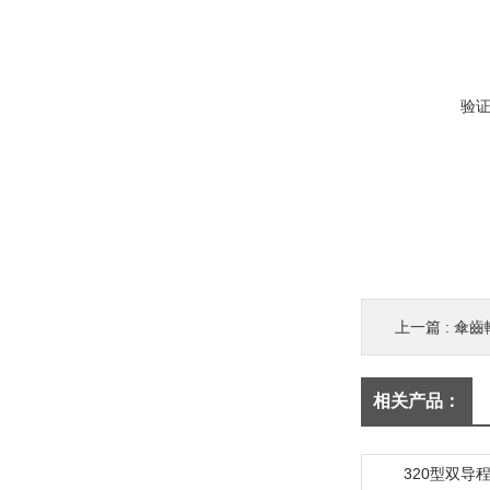
验
上一篇 :
傘齒
相关产品：
320型双导