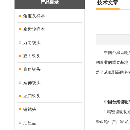
产品目录
技术文章
角度头样本
伞齿轮样本
万向铣头
中国台湾齿轮产业
双向铣头
制造业的重要基地
直角铣头
盖了从低到高的各
延伸铣头
龙门铣头
中国台湾齿轮
镗铣头
1.精密齿轮制造
些齿轮生产厂家采
油压盘