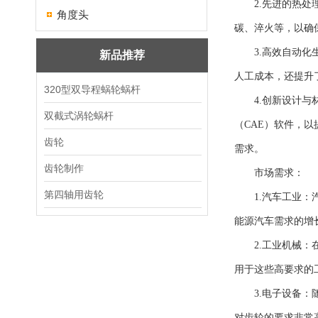
2.先进的热处理
角度头
碳、淬火等，以确
3.高效自动化生
新品推荐
人工成本，还提升
320型双导程蜗轮蜗杆
4.创新设计与材
双截式涡轮蜗杆
（CAE）软件，
齿轮
需求。
齿轮制作
市场需求：
第四轴用齿轮
1.汽车工业：汽
能源汽车需求的增
2.工业机械：在
用于这些高要求的
3.电子设备：随
对齿轮的要求非常