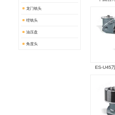
龙门铣头
镗铣头
油压盘
角度头
ES-U45