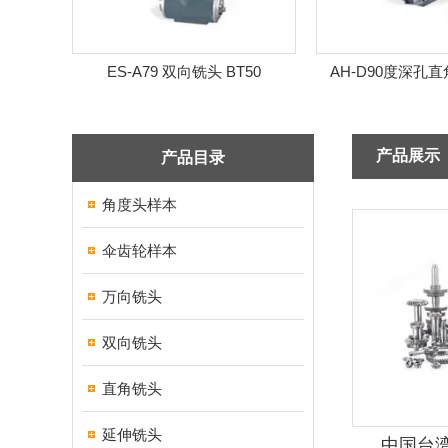
双向铣头 BT50
AH-D90度深孔直角铣头 BT50
ES-
产品展示
产品目录
角度头样本
伞齿轮样本
万向铣头
双向铣头
直角铣头
延伸铣头
中国台湾