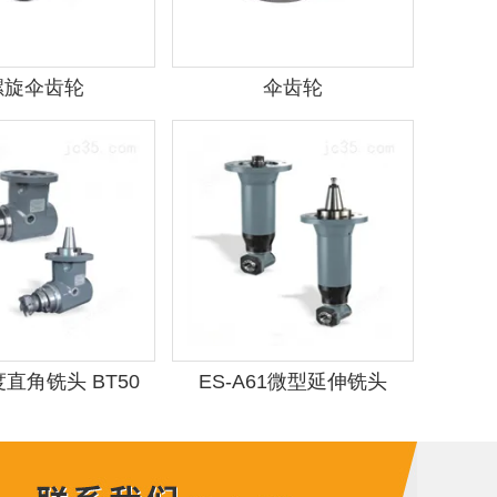
螺旋伞齿轮
伞齿轮
度直角铣头 BT50
ES-A61微型延伸铣头
BT30