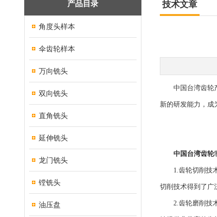
产品目录
技术文章
角度头样本
伞齿轮样本
万向铣头
中国台湾齿轮产业
双向铣头
新的研发能力，成
直角铣头
延伸铣头
中国台湾齿轮
龙门铣头
1.齿轮切削技术
镗铣头
切削技术得到了广
2.齿轮磨削技术
油压盘