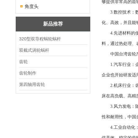
够提供非常高的齿
角度头
3.数控技术：数
化、高效，并且能
新品推荐
4.先进材料的使
320型双导程蜗轮蜗杆
料，通过热处理、
双截式涡轮蜗杆
中国台湾齿轮产
齿轮
1.汽车行业：企
齿轮制作
企业也开始研发适
第四轴用齿轮
2.机床行业：齿
床在高负载、高精
3.风力发电：随
性和耐用性，中国
4.工业自动化：
供高效、稳定的齿