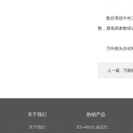
数控系统中对刀相
数，避免因参数错
万向铣头自动对刀
上一篇 :
万能
关于我们
热销产品
关于我们
ES-A81G 油压打刀高转速铣头 BT50