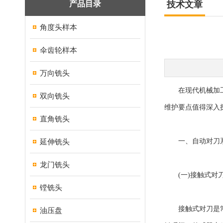
产品目录
技术文章
角度头样本
伞齿轮样本
万向铣头
在现代机械加工领
双向铣头
维护要点值得深入
直角铣头
延伸铣头
一、自动对刀系
龙门铣头
(一)接触式对
镗铣头
接触式对刀是常用
油压盘