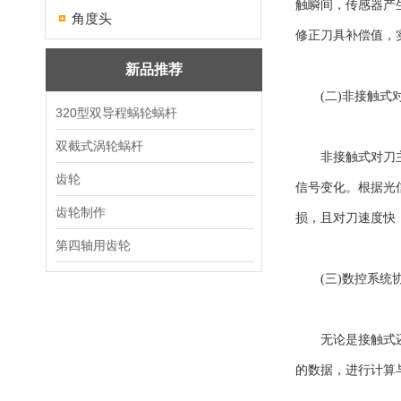
触瞬间，传感器产
角度头
修正刀具补偿值，
新品推荐
(二)非接触式
320型双导程蜗轮蜗杆
双截式涡轮蜗杆
非接触式对刀主要
齿轮
信号变化。根据光
齿轮制作
损，且对刀速度快
第四轴用齿轮
(三)数控系统
无论是接触式还是
的数据，进行计算