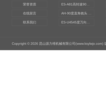
荣誉资质
ES-A81高转速90度铣头 BT50
在线留言
AH-90度直角铣头 BT50
联系我们
ES-U4545度万向铣头
Copyright © 2026 昆山源力维机械有限公司(www.ksylwjx.com