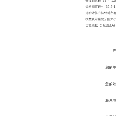
分度圆直径=32*4=12
齿根圆直径=（32-2*1-2
这种计算方法针对所
模数表示齿轮牙的大
齿轮模数=分度圆直径
您的
您的
联系