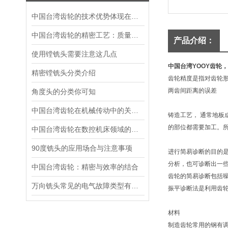
中国台湾齿轮的技术优势体现在哪些方面？
中国台湾齿轮的精密工艺：质量与创新的结合
产品介绍：
使用镗铣头需要注意这几点
中国台湾YOOY齿轮，
精密镗铣头分类介绍
齿轮精度是指对齿轮
两齿间距离的误差
角度头的分类你可知
中国台湾齿轮在机械传动中的关键作用
铸造工艺， 通常地
的部位都需要加工。
中国台湾齿轮在数控机床领域的应用分析
90度铣头的应用场合与注意事项
进行简易诊断的目的
分析，也可诊断出一
中国台湾齿轮：精密与效率的结合
齿轮的简易诊断包括噪
万向铣头常见的电气故障类型有哪些？
振平诊断法是利用齿
材料
制造齿轮常用的钢有