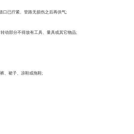
借口已拧紧、管路无损伤之后再供气;
转动部分不得放有工具、量具或其它物品;
裤、裙子、凉鞋或拖鞋;