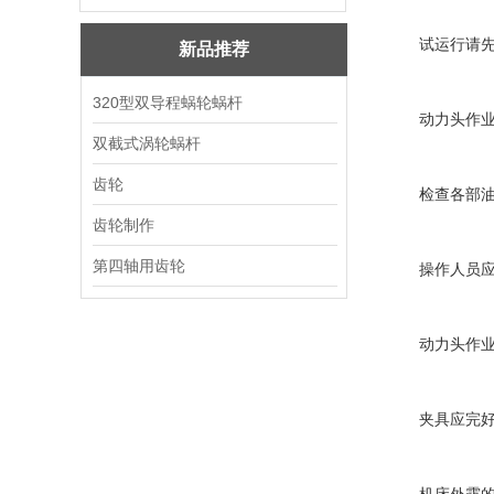
试运行请先将
新品推荐
320型双导程蜗轮蜗杆
动力头作业前
双截式涡轮蜗杆
齿轮
检查各部油位
齿轮制作
第四轴用齿轮
操作人员应穿
动力头作业中
夹具应完好油