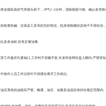
连接机器的气管接头拆下，冲气1~2分钟，清除残留污物、确认各管路
检查机械、仪表及工具等的完好情况，机床保险螺丝及销子不得松动，
及各油标,应有足够油量;
工作服并扎紧袖口,工作时不得戴手套,长发和发辫应盘入帽内,严禁穿短
操作人员工作过程中不得擅自离开工作岗位;
压系统的油路应严密、畅通，油压、油量及油温应保持在规定范围内;