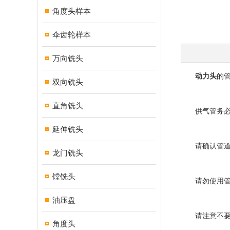
角度头样本
伞齿轮样本
万向铣头
动力头
的
双向铣头
直角铣头
供气管务必使
延伸铣头
请确认管道内
龙门铣头
镗铣头
请勿使用管内
油压盘
请注意不要将
角度头