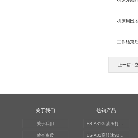
机床外露的传
机床周围地面
工作结束后要
上一篇 :
关于我们
热销产品
关于我们
ES-A81G 油压打刀高转速铣头 BT50
荣誉资质
ES-A81高转速90度铣头 BT50