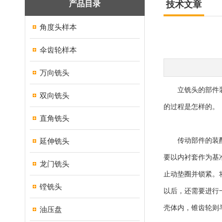
产品目录
技术文章
角度头样本
伞齿轮样本
万向铣头
立铣头的部件装配
双向铣头
的过程是怎样的。
直角铣头
延伸铣头
传动部件的装配步
要以内衬套作为基
龙门铣头
止动垫圈并锁紧。
镗铣头
以后，还需要进行
壳体内，锥齿轮则
油压盘