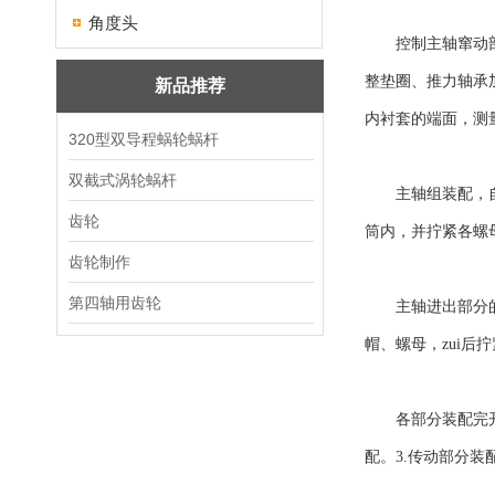
角度头
控制主轴窜动部分
整垫圈、推力轴承
新品推荐
内衬套的端面，测
320型双导程蜗轮蜗杆
双截式涡轮蜗杆
主轴组装配，自然
齿轮
筒内，并拧紧各螺
齿轮制作
第四轴用齿轮
主轴进出部分的装
帽、螺母，zui后
各部分装配完开始
配。3.传动部分装