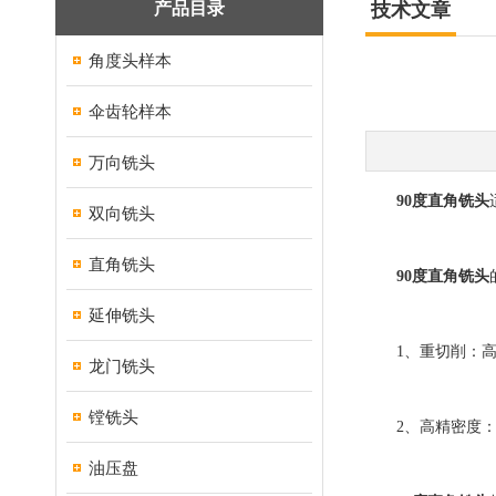
产品目录
技术文章
角度头样本
伞齿轮样本
万向铣头
90度直角铣头
双向铣头
直角铣头
90度直角铣头
延伸铣头
1、重切削：高耐
龙门铣头
镗铣头
2、高精密度：专
油压盘