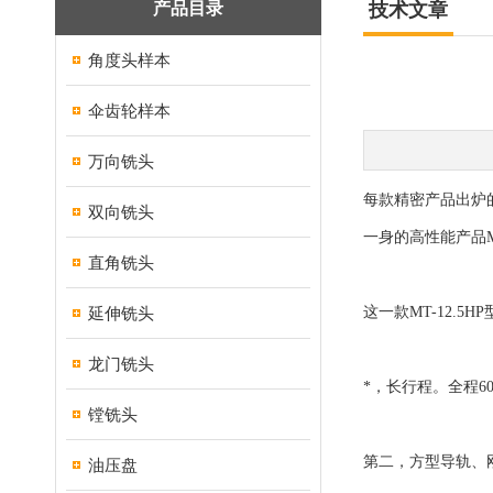
产品目录
技术文章
角度头样本
伞齿轮样本
万向铣头
每款精密产品出炉
双向铣头
一身的高性能产品MT
直角铣头
延伸铣头
这一款MT-12.5
龙门铣头
*，长行程。全程600
镗铣头
第二，方型导轨、
油压盘