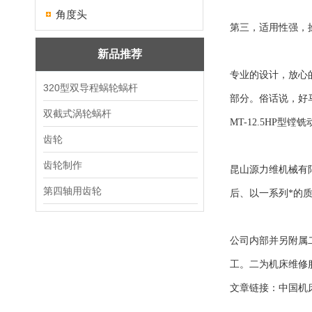
角度头
第三，适用性强，
新品推荐
专业的设计，放心
320型双导程蜗轮蜗杆
部分。俗话说，好
双截式涡轮蜗杆
MT-12.5HP型镗
齿轮
齿轮制作
昆山源力维机械有限
第四轴用齿轮
后、以一系列*的
公司内部并另附属
工。二为机床维修
文章链接：中国机床商务网 