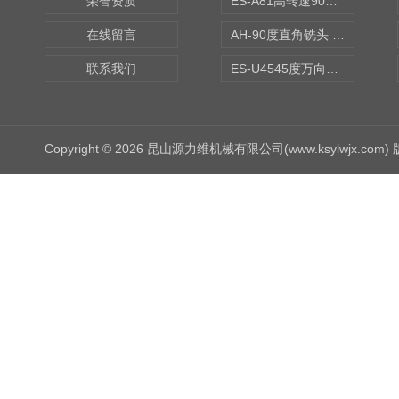
荣誉资质
ES-A81高转速90度铣头 BT50
在线留言
AH-90度直角铣头 BT50
联系我们
ES-U4545度万向铣头
Copyright © 2026 昆山源力维机械有限公司(www.ksylwjx.com