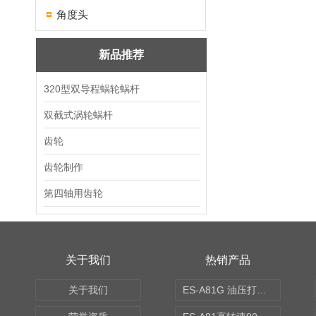
角度头
新品推荐
320型双导程蜗轮蜗杆
双截式涡轮蜗杆
齿轮
齿轮制作
第四轴用齿轮
关于我们
热销产品
关于我们
ES-A81G 油压打刀高转速铣头 BT50