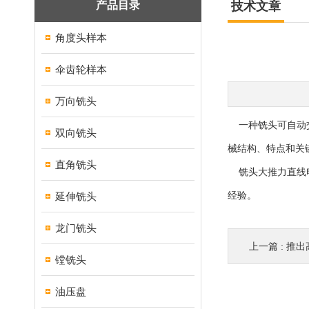
产品目录
技术文章
角度头样本
伞齿轮样本
万向铣头
一种
铣头
可自动
双向铣头
械结构、特点和关
直角铣头
铣头
大推力直线
延伸铣头
经验。
龙门铣头
上一篇 :
推出高
镗铣头
油压盘