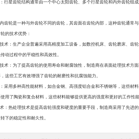
：行星齿轮结构通常由一个中心太阳齿轮、多个行星齿轮和内外齿轮组成
内齿轮是一种与外齿轮不同的齿轮，其齿面在齿轮内部，这种齿轮通常与
轮的技术优势：
技术：生产企业普遍采用高精度加工设备，如数控机床、齿轮磨床、齿轮
轮传动过程中的平稳性和高效性。
技术：为了提高齿轮的使用寿命和耐腐蚀性，制造商在表面处理技术方面
等，这些工艺有效增强了齿轮的耐磨性和抗腐蚀能力。
：采用多种高性能材料，如合金钢、高强度铝合金和不锈钢等，这些材料
还使用了陶瓷和复合材料，这些材料能够提供更高的强度和更好的工作性
术：热处理技术是提高齿轮强度和硬度的重要手段，制造商采用了先进的
运转下的稳定性和耐久性。