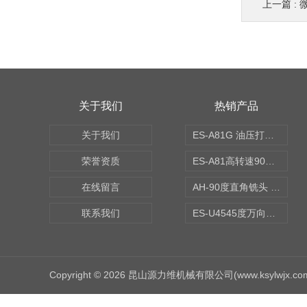
上一篇 :
关于我们
热销产品
关于我们
ES-A81G 油压打刀高转速铣头 BT50
荣誉资质
ES-A81高转速90度铣头 BT50
在线留言
AH-90度直角铣头 BT50
联系我们
ES-U4545度万向铣头
Copyright © 2026 昆山源力维机械有限公司(www.ksylwjx.c