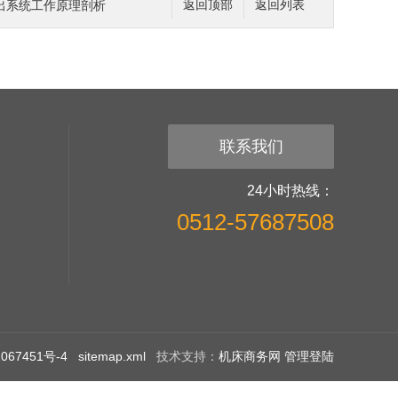
出系统工作原理剖析
返回顶部
返回列表
联系我们
24小时热线：
0512-57687508
67451号-4
sitemap.xml
技术支持：
机床商务网
管理登陆