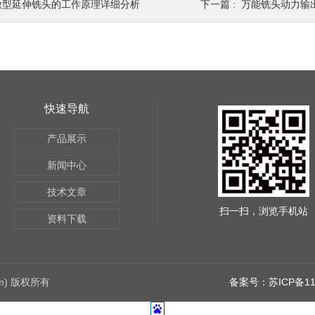
微型延伸铣头的工作原理详细分析
下一篇 :
万能铣头动力输
快速导航
产品展示
新闻中心
技术文章
扫一扫，浏览手机站
资料下载
om) 版权所有
备案号：苏ICP备110