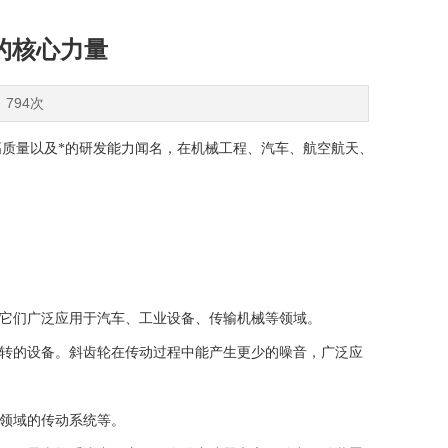
的核心力量
：794次
质量以及*的研发能力闻名，在机械工程、汽车、航空航天、
它们广泛应用于汽车、工业设备、传输机械等领域。
转的设备。斜齿轮在传动过程中能产生更少的噪音，广泛应
领域的传动系统等。