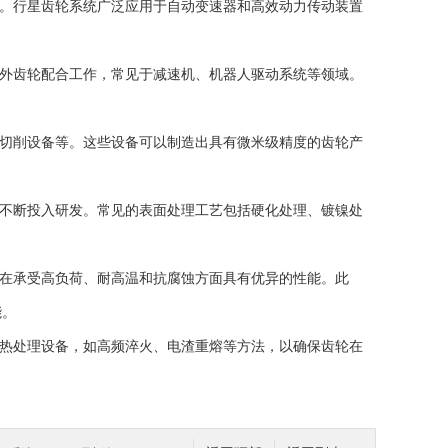
。行星齿轮系统广泛应用于自动变速器和高效动力传动装置
外齿轮配合工作，常见于减速机、机器人驱动系统等领域。
切削设备等。这些设备可以制造出具有微米级精度的齿轮产
不断投入研发。常见的表面处理工艺包括硬化处理、镀镍处
在承受高负荷、耐高温和抗腐蚀方面具有优异的性能。此
能。
热处理设备，如高频淬火、电渣重熔等方法，以确保齿轮在