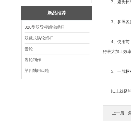
2、避免长时
新品推荐
3、参照各型
320型双导程蜗轮蜗杆
双截式涡轮蜗杆
4、使用前，
齿轮
得最大加工效
齿轮制作
第四轴用齿轮
5、一般标准
以上就是的相
上一篇 :