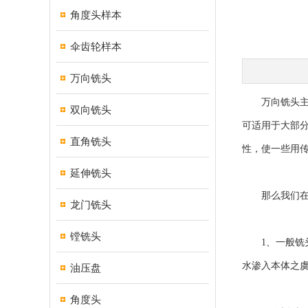
角度头样本
伞齿轮样本
万向铣头
万向铣头主要
双向铣头
可适用于大部
直角铣头
性，使一些用
延伸铣头
那么我们在使
龙门铣头
镗铣头
1、一般铣头
水渗入本体之
油压盘
角度头