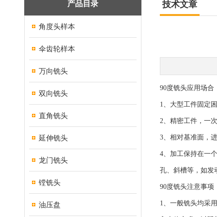
产品目录
技术文章
角度头样本
伞齿轮样本
万向铣头
90度
铣头
应用场合
双向铣头
1、大型工件固定
直角铣头
2、精密工件，一
延伸铣头
3、相对基准面，
4、加工保持在一
龙门铣头
孔、斜槽等，如发
镗铣头
90度铣头注意事项
1、一般铣头均采
油压盘