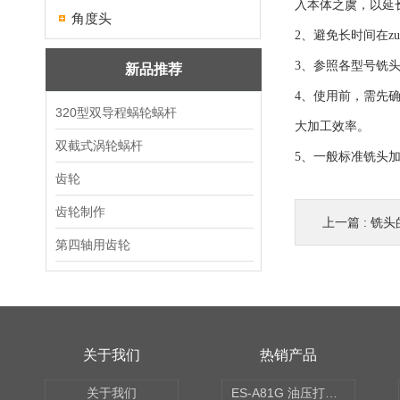
入本体之虞，以延
角度头
2、避免长时间在z
3、参照各型号铣
新品推荐
4、使用前，需先
320型双导程蜗轮蜗杆
大加工效率。
双截式涡轮蜗杆
5、一般标准铣头
齿轮
齿轮制作
上一篇 :
铣头
第四轴用齿轮
关于我们
热销产品
关于我们
ES-A81G 油压打刀高转速铣头 BT50