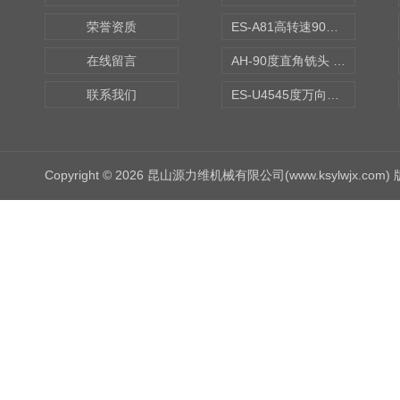
荣誉资质
ES-A81高转速90度铣头 BT50
在线留言
AH-90度直角铣头 BT50
联系我们
ES-U4545度万向铣头
Copyright © 2026 昆山源力维机械有限公司(www.ksylwjx.com