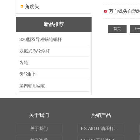
角度头
万向铣头自动
新品推荐
首页
上
320型双导程蜗轮蜗杆
双截式涡轮蜗杆
齿轮
齿轮制作
第四轴用齿轮
关于我们
热销产品
关于我们
ES-A81G 油压打刀高转速铣头 BT50