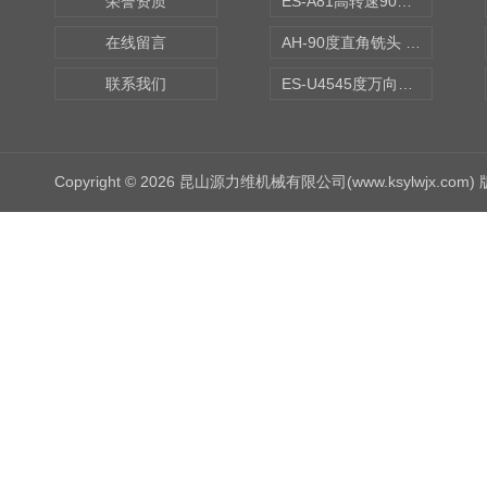
荣誉资质
ES-A81高转速90度铣头 BT50
在线留言
AH-90度直角铣头 BT50
联系我们
ES-U4545度万向铣头
Copyright © 2026 昆山源力维机械有限公司(www.ksylwjx.com