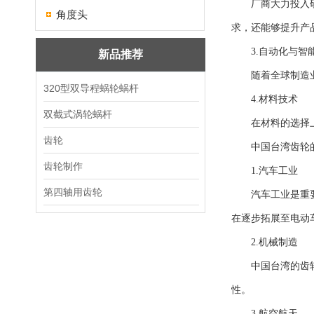
厂商大力投入研发
角度头
求，还能够提升产
3.自动化与智
新品推荐
随着全球制造业的
320型双导程蜗轮蜗杆
4.材料技术
双截式涡轮蜗杆
在材料的选择上尤
齿轮
中国台湾齿轮的
齿轮制作
1.汽车工业
第四轴用齿轮
汽车工业是重要市
在逐步拓展至电动
2.机械制造
中国台湾的齿轮广
性。
3.航空航天