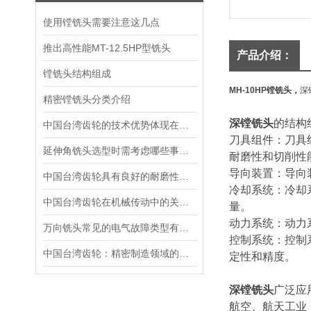
使用镗铣头需要注意这几点
推出高性能MT-12.5HP型铣头
产品介绍：
镗铣头结构组成
MH-10HP镗铣头，
深
精密镗铣头分类介绍
深镗铣头
的结构
中国台湾齿轮的技术优势体现在哪些方面？
刀具组件：刀具
延伸角铣头选型时需考虑哪些事项？
耐磨性和切削
导向装置：导向
中国台湾齿轮具有良好的耐磨性和抗疲劳强度
冷却系统：冷却
中国台湾齿轮在机械传动中的关键作用
量。
动力系统：动力
万向铣头常见的电气故障类型有哪些？
控制系统：控制
中国台湾齿轮：精密制造领域的闪耀之光
定性和精度。
深镗铣头
广泛应
航空、航天工业