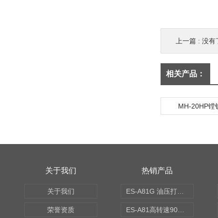
上一篇 : 没有
相关产品：
MH-20HP镗
关于我们
热销产品
关于我们
ES-A81G 油压打刀高转速铣头 BT50
荣誉资质
ES-A81高转速90度铣头 BT50