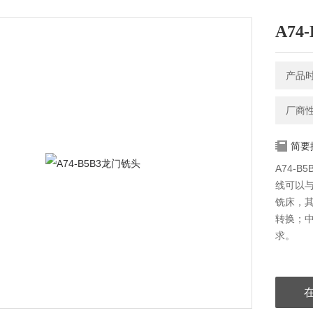
A74
产品时间
厂商
简要
A74-
线可以
铣床，
转换；
求。