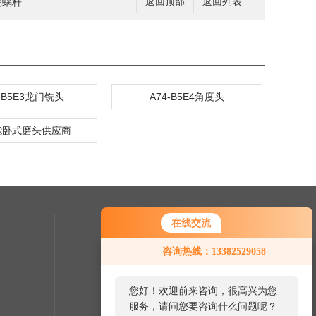
轮蜗杆
返回顶部
返回列表
4-B5E3龙门铣头
A74-B5E4角度头
能卧式磨头供应商
在线交流
联系我们
咨询热线：13382529058
24小时热线：
0512-57687508
您好！欢迎前来咨询，很高兴为您
服务，请问您要咨询什么问题呢？