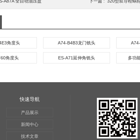
S-A87A 全自动油压盘
下一篇 :
320型双导程蜗
B4E3角度头
A74-B4B3龙门铣头
A7
-F60角度头
ES-A71延伸角铣头
多功
快速导航
产品展示
新闻中心
技术文章