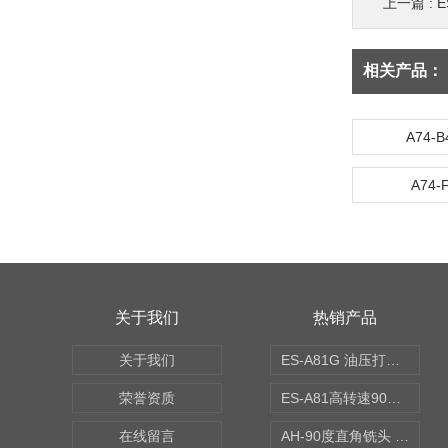
上一篇 :
E
相关产品：
A74-
A74
关于我们
热销产品
关于我们
ES-A81G 油压打刀高转速铣头 BT50
荣誉资质
ES-A81高转速90度铣头 BT50
在线留言
AH-90度直角铣头 BT50