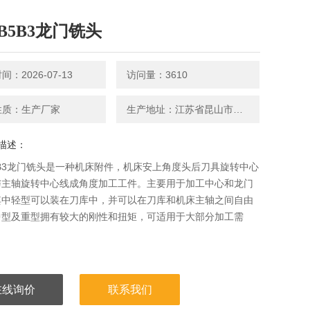
-B5B3龙门铣头
：2026-07-13
访问量：3610
性质：生产厂家
生产地址：江苏省昆山市周市镇金茂路886号
描述：
B5B3龙门铣头是一种机床附件，机床安上角度头后刀具旋转中心
与主轴旋转中心线成角度加工工件。主要用于加工中心和龙门
其中轻型可以装在刀库中，并可以在刀库和机床主轴之间自由
中型及重型拥有较大的刚性和扭矩，可适用于大部分加工需
在线询价
联系我们