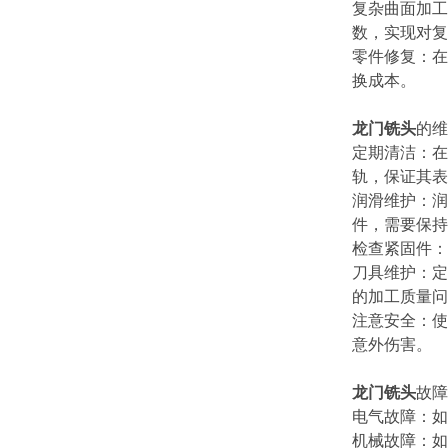
复杂曲面加工
数，实现对
零件修复：在
换成本。
龙门铣头
的
定期清洁：在
轨，保证其
润滑维护：润
件，需要保
检查紧固件
刀具维护：定
的加工质量
注意安全：使
意外伤害。
龙门铣头
故
电气故障：
机械故障：