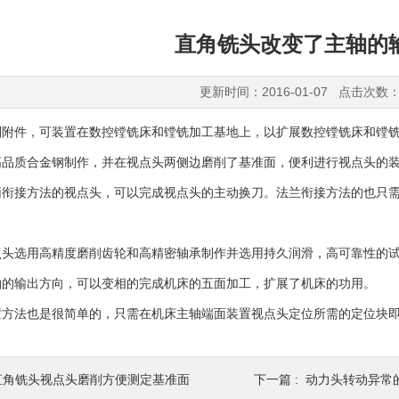
直角铣头改变了主轴的
更新时间：2016-01-07 点击次数：
别附件，可装置在数控镗铣床和镗铣加工基地上，以扩展数控镗铣床和镗
高品质合金钢制作，并在视点头两侧边磨削了基准面，便利进行视点头的
柄衔接方法的视点头，可以完成视点头的主动换刀。法兰衔接方法的也只
点头选用高精度磨削齿轮和高精密轴承制作并选用持久润滑，高可靠性的
轴的输出方向，可以变相的完成机床的五面加工，扩展了机床的功用。
置方法也是很简单的，只需在机床主轴端面装置视点头定位所需的定位块
直角铣头视点头磨削方便测定基准面
下一篇 :
动力头转动异常