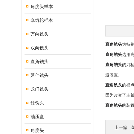
角度头样本
伞齿轮样本
万向铣头
直角铣头
为特
双向铣头
直角铣头
选用
直角铣头
直角铣头
的刀
延伸铣头
速装置。
直角铣头
的视
龙门铣头
因为改变了主
镗铣头
直角铣头
的装
油压盘
上一篇 :
角度头