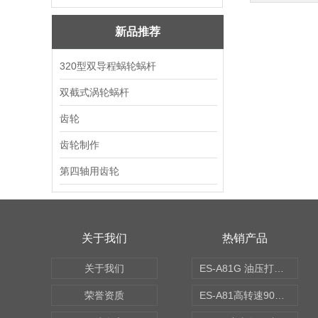
新品推荐
320型双导程蜗轮蜗杆
双截式涡轮蜗杆
齿轮
齿轮制作
第四轴用齿轮
关于我们
热销产品
关于我们
ES-A81G 油压打刀高转速铣头 BT50
荣誉资质
ES-A81高转速90度铣头 BT50