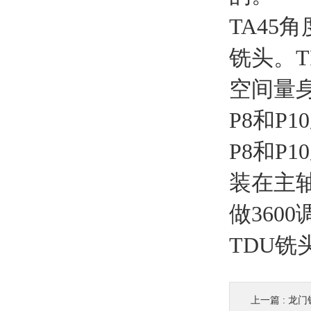
TA45
铣头。T
空间量
P8和P1
P8和
装在主
做360
TDU铣
上一篇 :
龙门