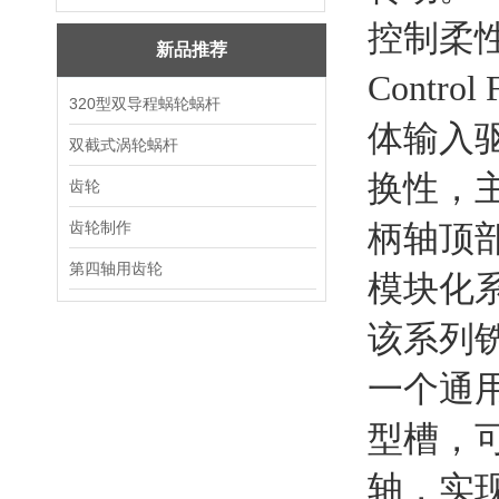
控制柔
新品推荐
Cont
320型双导程蜗轮蜗杆
体输入驱
双截式涡轮蜗杆
换性，
齿轮
齿轮制作
柄轴顶
第四轴用齿轮
模块化
该系列
一个通
型槽，可
轴，实现