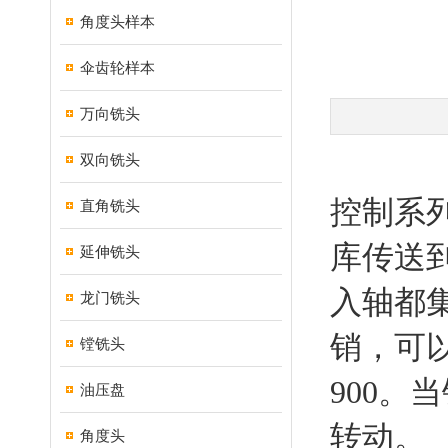
角度头样本
伞齿轮样本
万向铣头
双向铣头
控制系
直角铣头
库传送
延伸铣头
入轴都
龙门铣头
销，可以
镗铣头
900
油压盘
转动。
角度头