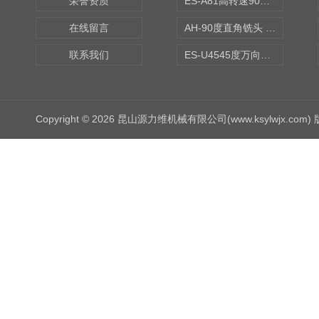
荣誉资质
ES-A81高转速90度铣头 BT50
在线留言
AH-90度直角铣头 BT50
联系我们
ES-U4545度万向铣头
Copyright © 2026 昆山源力维机械有限公司(www.ksylwjx.com