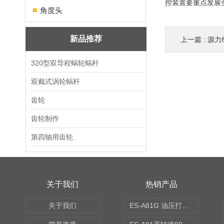
控装置要重点发展
角度头
新品推荐
上一篇 :
源力
320型双导程蜗轮蜗杆
双截式涡轮蜗杆
齿轮
齿轮制作
第四轴用齿轮
关于我们
热销产品
关于我们
ES-A81G 油压打刀高转速铣头 BT50