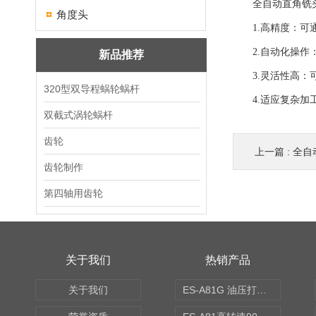
全自动直角铣头
角度头
1.高精度：可通
2.自动化操作：
新品推荐
3.灵活性高：可
320型双导程蜗轮蜗杆
4.适应复杂加工
双截式涡轮蜗杆
齿轮
上一篇 :
全自
齿轮制作
第四轴用齿轮
关于我们
热销产品
关于我们
ES-A81G 油压打刀高转速铣头 BT50