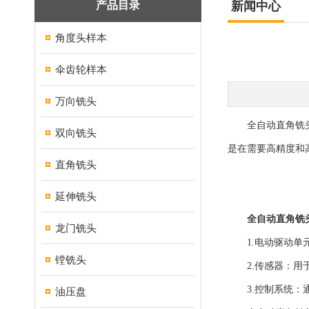
产品目录
新闻中心
角度头样本
伞齿轮样本
万向铣头
全自动直角铣头是
双向铣头
是在需要高精度和
直角铣头
延伸铣头
全自动直角铣
龙门铣头
1.电动驱动单元
镗铣头
2.传感器：用于
3.控制系统：通
油压盘