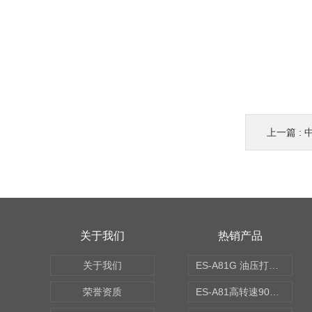
上一篇 :
关于我们
热销产品
关于我们
ES-A81G 油压打刀高转速铣头 BT50
荣誉资质
ES-A81高转速90度铣头 BT50