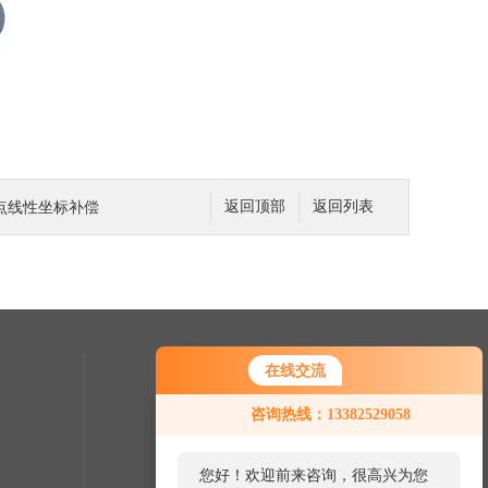
点线性坐标补偿
返回顶部
返回列表
在线交流
联系我们
咨询热线：13382529058
24小时热线：
0512-57687508
您好！欢迎前来咨询，很高兴为您