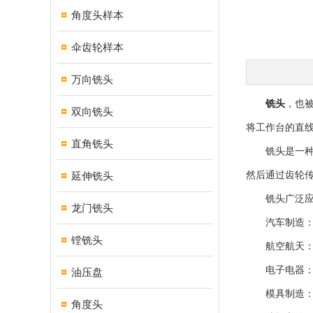
角度头样本
伞齿轮样本
万向铣头
铣头
，也
双向铣头
将工作台的直
直角铣头
铣头是一种用
延伸铣头
然后通过齿轮
铣头广泛应用
龙门铣头
汽车制造：在
镗铣头
航空航天：在
电子电器：在
油压盘
模具制造：在
角度头