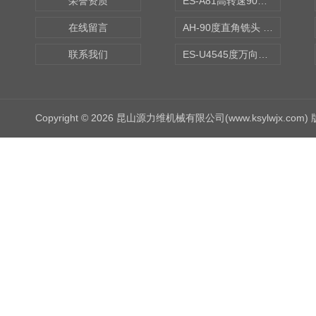
荣誉资质
ES-A81高转速90度铣头 BT50
在线留言
AH-90度直角铣头 BT50
联系我们
ES-U4545度万向铣头
Copyright © 2026 昆山源力维机械有限公司(www.ksylwjx.com