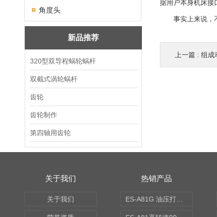
据用户本身机床接
角度头
事实上来说，不论
新品推荐
上一篇 :
组成
320型双导程蜗轮蜗杆
双截式涡轮蜗杆
齿轮
齿轮制作
第四轴用齿轮
关于我们
热销产品
关于我们
ES-A81G 油压打刀高转速铣头 BT50