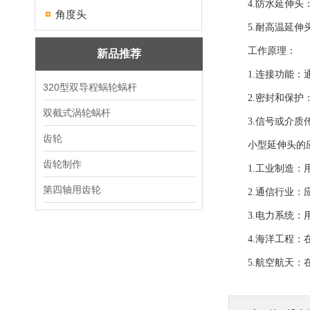
4.防水延伸头：
角度头
5.耐高温延伸头
工作原理：
新品推荐
1.连接功能：通
320型双导程蜗轮蜗杆
2.密封和保护：
双截式涡轮蜗杆
3.信号或介质传
齿轮
小型延伸头的应
齿轮制作
1.工业制造：用
第四轴用齿轮
2.通信行业：应
3.电力系统：用
4.海洋工程：在
5.航空航天：在