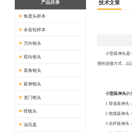
产品目录
技术文章
角度头样本
伞齿轮样本
万向铣头
小型延伸头是一种
双向铣头
便的连接方式，以
直角铣头
延伸铣头
小型延伸头
的
龙门铣头
1.管道延伸头：
镗铣头
2.电缆延伸头：
3.光纤延伸头：
油压盘