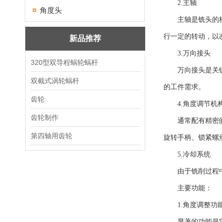
2.主轴
角度头
主轴是铣头的核心
行一定的转动，以
新品推荐
3.万向接头
320型双导程蜗轮蜗杆
万向接头是关键部
双截式涡轮蜗杆
的工件需求。
齿轮
4.角度调节机
齿轮制作
通常配有精密的角
第四轴用齿轮
旋转手柄、锁紧螺
5.冷却系统
由于铣削过程中会
主要功能：
1.角度调整功
显著的功能是它能