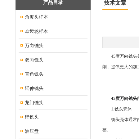
产品目录
技术文章
角度头样本
伞齿轮样本
万向铣头
45度万向铣头是
双向铣头
削，提供更大的加
直角铣头
延伸铣头
45度万向铣头
龙门铣头
1.铣头壳体
镗铣头
铣头壳体通常由铸
整。
油压盘