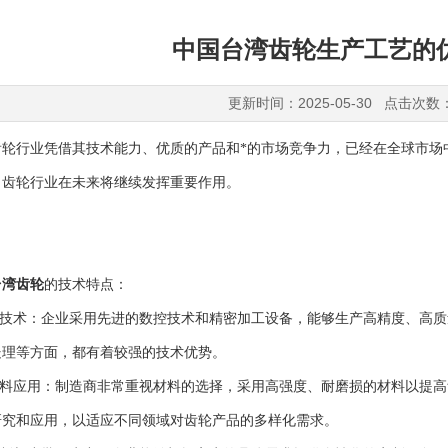
中国台湾齿轮生产工艺的
更新时间：2025-05-30 点击次数
行业凭借其技术能力、优质的产品和*的市场竞争力，已经在全球市场
，齿轮行业在未来将继续发挥重要作用。
台湾齿轮
的技术特点：
技术：企业采用先进的数控技术和精密加工设备，能够生产高精度、高质
处理等方面，都有着较强的技术优势。
料应用：制造商非常重视材料的选择，采用高强度、耐磨损的材料以提高
研究和应用，以适应不同领域对齿轮产品的多样化需求。