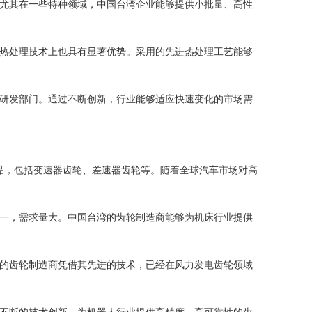
尤其在一些特种领域，中国台湾企业能够提供小批量、高性
热处理技术上也具有显著优势。采用的先进热处理工艺能够
研发部门。通过不断创新，行业能够适应快速变化的市场需
品，包括变速器齿轮、差速器齿轮等。随着全球汽车市场对高
一，需求量大。中国台湾的齿轮制造商能够为机床行业提供
的齿轮制造商凭借其先进的技术，已经在风力发电齿轮领域