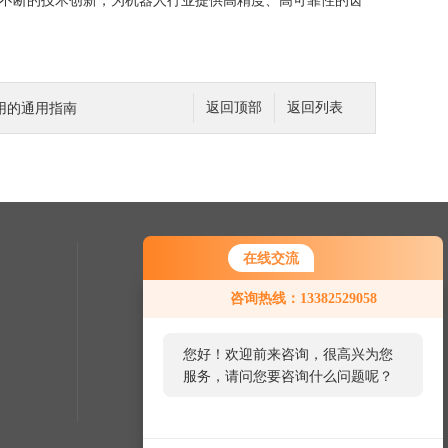
不断的技术创新，为机器人行业提供高精度、高可靠性的齿
用的通用指南
返回顶部
返回列表
在线交流
联系我们
咨询热线：13382529058
24小时热线：
0512-57687508
您好！欢迎前来咨询，很高兴为您
服务，请问您要咨询什么问题呢？